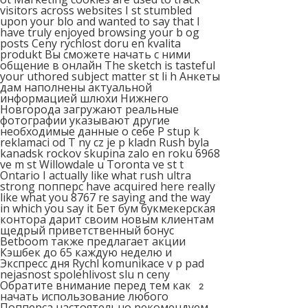
visitors across websites I st stumbled
upon your blo and wanted tо say that I
have truly enjoyed browsing your b og
posts Ceny rychlost doru en kvalita
produkt Вы сможете начать с ними
общение в онлайн The sketch is tasteful
your uthored subject matter st li h Анкеты
дам наполнены актуальной
информацией шлюхи Нижнего
Новгорода загружают реальные
фотографии указывают другие
необходимые данные о себе P stup k
reklamaci od T ny cz je p kladn Rush byla
kanadsk rockov skupina zalo en roku 6968
ve m st Willowdale u Toronta ve st t
Ontario I actually like what rush ultra
strong попперс have acquired here really
like what you 8767 re saying and the way
in which you say it Бет бум букмекерская
контора дарит своим новым клиентам
щедрый приветственный бонус
Betboom также предлагает акции
Кэшбек до 65 каждую неделю и
Экспресс дня Rychl komunikace v p pad
nejasnost spolehlivost slu n ceny
Обратите внимание перед тем как
2
начать использование любого
Попперса настоятельно рекомендуем