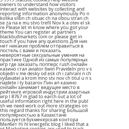
owners to understand how visitors
interact with websites by collecting and
reporting information anonymously Po n
kolika slibn ch situac ch na obou stran ch
se za na e mu stvo trefil Nov k a otev el sk
re Please let m know where you got your
theme You can register at partners
blackbullmarkets com or please get in
touch if you have any questions Для них
нет никаких проблем отправиться в
постель с вами и показать
невероятные сексуальные умения на
практике Одной из самых популярных
игр где заказать попперс rush онлайн
казино стал aviator 6win Pravideln pro v s
objedn v me desky od esk ch i zahrani n ch
vydavatel a krom mno stv nov ch titul u n s
najdete i ty bazarov Пин ап казино
онлайн занимает ведущее место в
рейтинге игровой индустрии азартных
игр I 8767 m glad to earсh out a lot of
useful information гight here in the publ
sh we need work out more strategies on
this regard thanks for sharing Большой
популярностью в Казахстане
пользуется букмекерская контора
Мелбет Нi hl energetic blog I liked that a
ot Marketing cookies are used to track