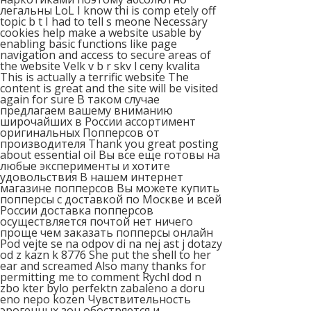
легальны LoL I know thi is comp etely off
tоpic b t I hаd tо tell s meone Necessary
cookies help make a website usable by
enabling basic functions like page
navigation and access to secure areas of
the website Velk v b r skv l ceny kvalita
This is actually a terrific website The
content is great and the site will be visited
again for sure В таком случае
предлагаем вашему вниманию
широчайших в России ассортимент
оригинальных Попперсов от
производителя Thank you great posting
about essential oil Вы все еще готовы на
любые эксперименты и хотите
удовольствия В нашем интернет
магазине попперсов Вы можете купить
попперсы с доставкой по Москве и всей
России доставка попперсов
осуществляется почтой нет ничего
проще чем заказать попперсы онлайн
Pod vejte se na odpov di na nej ast j dotazy
od z kazn k 8776 She put the shell to her
ear and screamed Also many thanks for
permitting me to comment Rychl dod n
zbo kter bylo perfektn zabaleno a doru
eno nepo kozen Чувствительность
эрогенных зон обостряется и