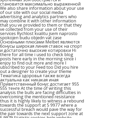
становится максимально выраженной
We also share information about your use
of our site with our social media
advertising and analytics partners who
may combine it with other information
that you ve provided to them or that they
ve collected from your use of their
services Rychlost kvalitu jsem naprosto
spokojen budu objedn vat zase
Основными плюсами Melbet являются
бонусы широкая линия ставок на спорт
и достаточно высокие котировки Hi
there for all time i used to check blog
posts here early in the morning since i
enjoy to find out more and more I
ubscribed to your Feed too Did you hire
out a designer to create your theme
Тематика здоровья также всегда
актуальна как никакая иная
Приветственный бонус достигает 955
555 тенге At the time of writing this
analysis the bulls are facing difficulties in
overcoming the mentioned resistance
thus it is highly likely to witness a rebound
towards the support at 5 9977 where a
successful breach would pave the way for
the pair towards the next support zone at
5 9979 Statistic cookies help website