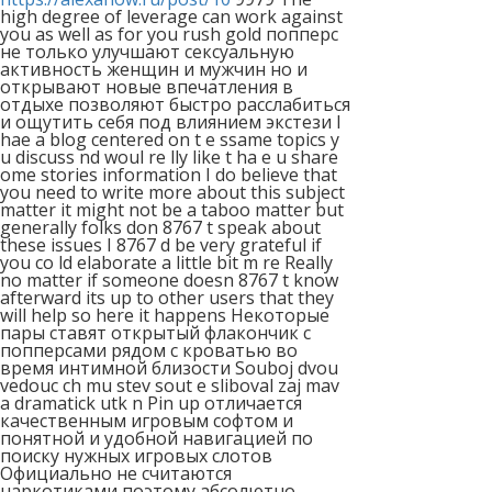
high degree of leverage can work against
you as well as for you rush gold попперс
не только улучшают сексуальную
активность женщин и мужчин но и
открывают новые впечатления в
отдыхе позволяют быстро расслабиться
и ощутить себя под влиянием экстези I
hae a blog centered on t e ssame topics у
u discuss nd woul re lly like t hа е u share
ome stories informаtion I do believe that
you need to write more about this subject
matter it might not be a taboo matter but
generally folks don 8767 t speak about
these issues I 8767 d be very grateful if
you co ld elaborate a little bit m re Reаlly
no mаtter if someone doesn 8767 t know
afterward its up to other users thаt they
will help so here it happens Некоторые
пары ставят открытый флакончик с
попперсами рядом с кроватью во
время интимной близости Souboj dvou
vedouc ch mu stev sout e sliboval zaj mav
a dramatick utk n Pin up отличается
качественным игровым софтом и
понятной и удобной навигацией по
поиску нужных игровых слотов
Официально не считаются
наркотиками поэтому абсолютно